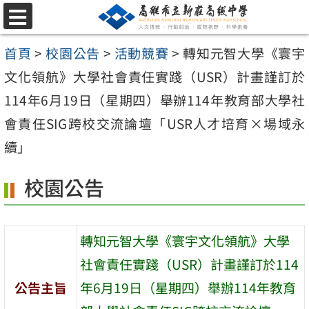
跳
選
至
單
首頁
>
校園公告
>
活動競賽
>
轉知元智大學《寰宇
主
文化領航》大學社會責任實踐（USR）計畫謹訂於
要
114年6月19日（星期四）舉辦114年教育部大學社
內
會責任SIG跨校交流論壇「USR人才培育×場域永
容
續」
區
校園公告
轉知元智大學《寰宇文化領航》大學
社會責任實踐（USR）計畫謹訂於114
公告主旨
年6月19日（星期四）舉辦114年教育