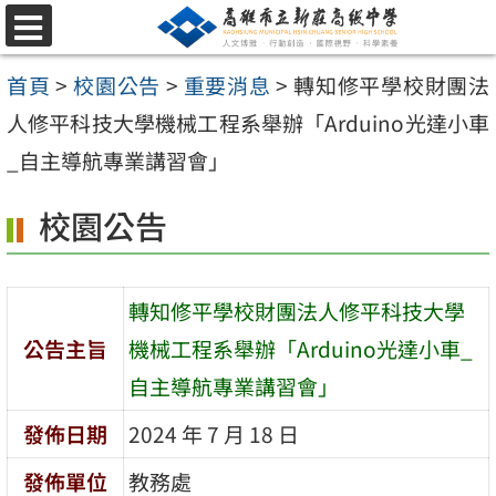
跳
選
至
單
首頁
>
校園公告
>
重要消息
>
轉知修平學校財團法
主
人修平科技大學機械工程系舉辦「Arduino光達小車
要
_自主導航專業講習會」
內
容
校園公告
區
轉知修平學校財團法人修平科技大學
公告主旨
機械工程系舉辦「Arduino光達小車_
自主導航專業講習會」
發佈日期
2024 年 7 月 18 日
發佈單位
教務處