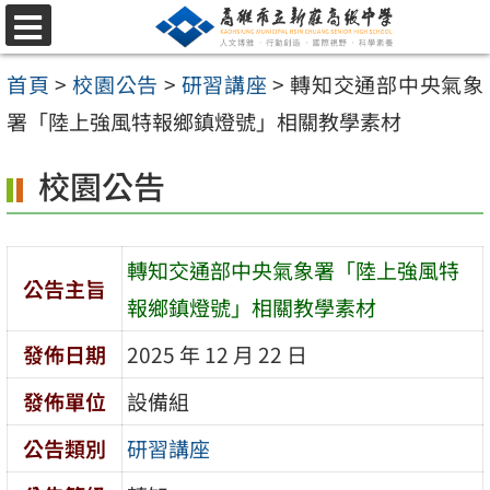
跳
選
至
單
首頁
>
校園公告
>
研習講座
>
轉知交通部中央氣象
主
署「陸上強風特報鄉鎮燈號」相關教學素材
要
內
校園公告
容
區
轉知交通部中央氣象署「陸上強風特
公告主旨
報鄉鎮燈號」相關教學素材
發佈日期
2025 年 12 月 22 日
發佈單位
設備組
公告類別
研習講座