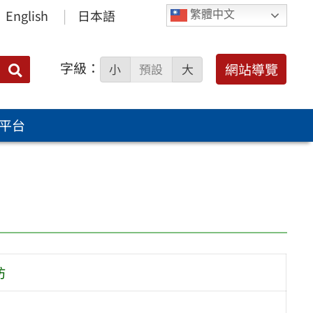
English
日本語
繁體中文
字級：
送出
網站導覽
小
預設
大
搜
尋：
平台
坊