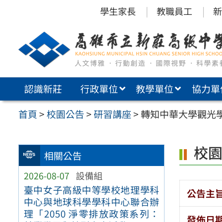
跳
學生家長
教職員工
新
至
主
要
內
認識新莊
行政單位
教學單位
協力單
容
區
首頁
>
校園公告
>
研習講座
>
轉知中華大學觀光學院E
校
相關公告
2026-08-07
設備組
臺中女子高級中等學校地理學科
公告主
中心與地球科學學科中心聯合辦
理「2050 淨零排放政策系列：
發佈日