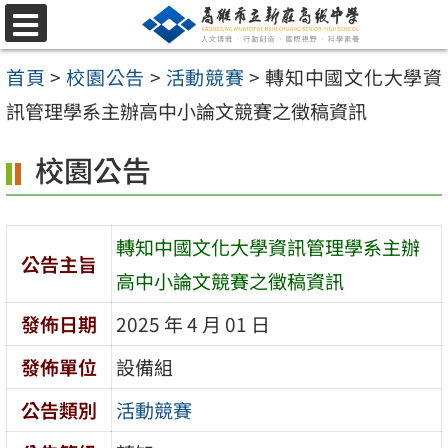
跳
選
至
單
首頁
>
校園公告
>
活動競賽
>
轉知中國文化大學資
主
訊管理學系主辦高中小論文競賽之徵稿資訊
要
內
校園公告
容
區
轉知中國文化大學資訊管理學系主辦
公告主旨
高中小論文競賽之徵稿資訊
發佈日期
2025 年 4 月 01 日
發佈單位
設備組
公告類別
活動競賽