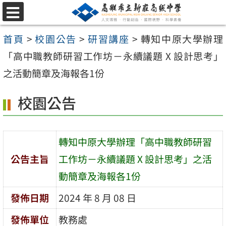
跳
選
至
單
首頁
>
校園公告
>
研習講座
>
轉知中原大學辦理
主
「高中職教師研習工作坊－永續議題 X 設計思考」
要
之活動簡章及海報各1份
內
容
校園公告
區
轉知中原大學辦理「高中職教師研習
公告主旨
工作坊－永續議題 X 設計思考」之活
動簡章及海報各1份
發佈日期
2024 年 8 月 08 日
發佈單位
教務處