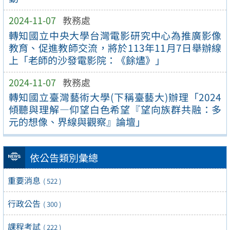
2024-11-07
教務處
轉知國立中央大學台灣電影研究中心為推廣影像
教育、促進教師交流，將於113年11月7日舉辦線
上「老師的沙發電影院：《餘燼》」
2024-11-07
教務處
轉知國立臺灣藝術大學(下稱臺藝大)辦理「2024
傾聽與理解—仰望白色希望『望向族群共融：多
元的想像、界線與觀察』論壇」
依公告類別彙總
重要消息
( 522 )
行政公告
( 300 )
課程考試
( 222 )