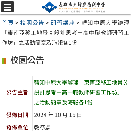
跳
選
至
單
首頁
>
校園公告
>
研習講座
>
轉知中原大學辦理
主
「東南亞移工地景 X 設計思考－高中職教師研習工
要
作坊」之活動簡章及海報各1份
內
容
校園公告
區
轉知中原大學辦理「東南亞移工地景 X
公告主旨
設計思考－高中職教師研習工作坊」
之活動簡章及海報各1份
發佈日期
2024 年 10 月 16 日
發佈單位
教務處