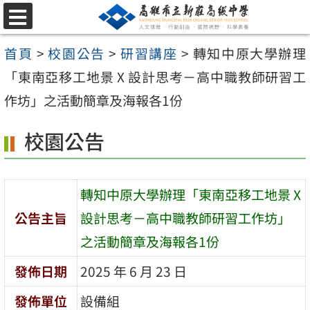
跳
選
至
單
首頁
>
校園公告
>
研習講座
>
轉知中原大學辦理
主
「東南亞移工地景 X 設計思考－高中職教師研習工
要
作坊」之活動簡章及海報各1份
內
容
校園公告
區
轉知中原大學辦理「東南亞移工地景 X
公告主旨
設計思考－高中職教師研習工作坊」
之活動簡章及海報各1份
發佈日期
2025 年 6 月 23 日
發佈單位
設備組