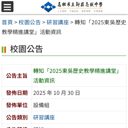
跳
選
至
單
首頁
>
校園公告
>
研習講座
>
轉知「2025東吳歷史
主
教學精進講堂」活動資訊
要
內
校園公告
容
區
轉知「2025東吳歷史教學精進講堂」
公告主旨
活動資訊
發佈日期
2025 年 10 月 30 日
發佈單位
設備組
公告類別
研習講座