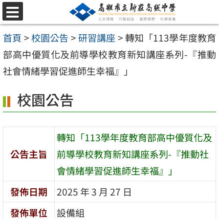
跳
選
至
單
首頁
>
校園公告
>
研習講座
>
轉知「113學年度教育
主
部高中優質化及前導學校教育新知講座系列-『推動
要
社會情緒學習促進師生幸福』」
內
容
校園公告
區
轉知「113學年度教育部高中優質化及
公告主旨
前導學校教育新知講座系列-『推動社
會情緒學習促進師生幸福』」
發佈日期
2025 年 3 月 27 日
發佈單位
設備組