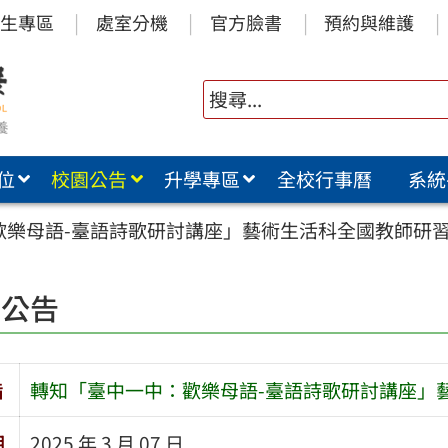
生專區
處室分機
官方臉書
預約與維護
位
校園公告
升學專區
全校行事曆
系統
歡樂母語-臺語詩歌研討講座」藝術生活科全國教師研
園公告
旨
轉知「臺中一中：歡樂母語-臺語詩歌研討講座」
期
2025 年 3 月 07 日