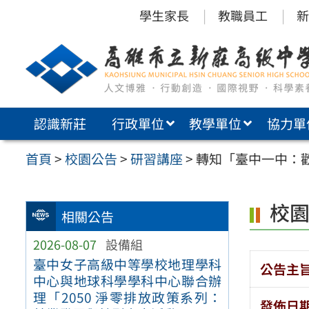
跳
學生家長
教職員工
新
至
主
要
內
認識新莊
行政單位
教學單位
協力單
容
區
首頁
>
校園公告
>
研習講座
>
轉知「臺中一中：
校
相關公告
2026-08-07
設備組
臺中女子高級中等學校地理學科
公告主
中心與地球科學學科中心聯合辦
理「2050 淨零排放政策系列：
發佈日