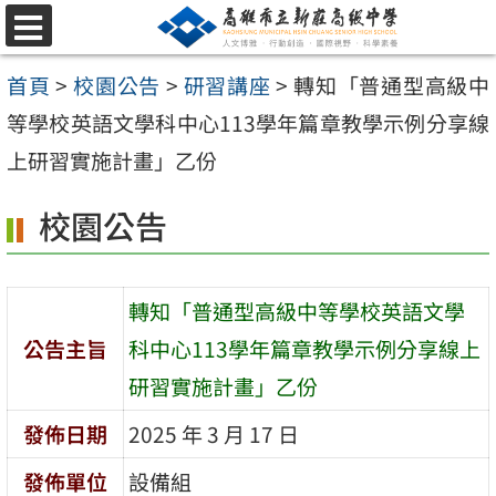
跳
選
至
單
首頁
>
校園公告
>
研習講座
>
轉知「普通型高級中
主
等學校英語文學科中心113學年篇章教學示例分享線
要
上研習實施計畫」乙份
內
容
校園公告
區
轉知「普通型高級中等學校英語文學
公告主旨
科中心113學年篇章教學示例分享線上
研習實施計畫」乙份
發佈日期
2025 年 3 月 17 日
發佈單位
設備組