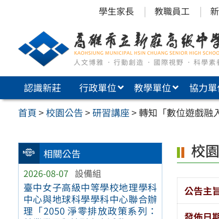
跳
學生家長
教職員工
新
至
主
要
內
認識新莊
行政單位
教學單位
協力單
容
區
首頁
>
校園公告
>
研習講座
>
轉知「數位遊戲融
校
相關公告
2026-08-07
設備組
臺中女子高級中等學校地理學科
公告主
中心與地球科學學科中心聯合辦
理「2050 淨零排放政策系列：
發佈日