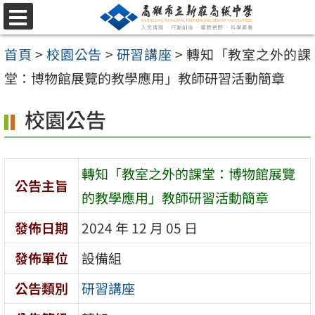
跳
選
至
單
首頁
>
校園公告
>
研習講座
>
轉知「教室之外的課
主
堂：博物館展覽的教學應用」教師研習活動簡章
要
內
校園公告
容
區
轉知「教室之外的課堂：博物館展覽
公告主旨
的教學應用」教師研習活動簡章
發佈日期
2024 年 12 月 05 日
發佈單位
設備組
公告類別
研習講座