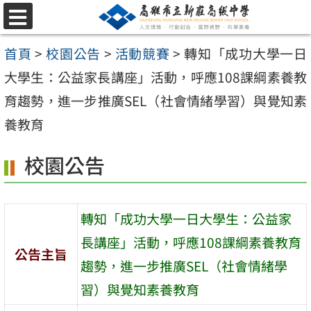
跳
選
至
單
首頁
>
校園公告
>
活動競賽
>
轉知「成功大學一日
主
大學生：公益家長講座」活動，呼應108課綱素養教
要
育趨勢，進一步推廣SEL（社會情緒學習）與覺知素
內
養教育
容
區
校園公告
轉知「成功大學一日大學生：公益家
長講座」活動，呼應108課綱素養教育
公告主旨
趨勢，進一步推廣SEL（社會情緒學
習）與覺知素養教育