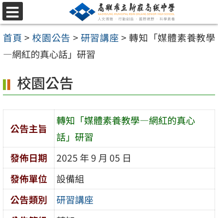
跳
選
至
單
首頁
>
校園公告
>
研習講座
>
轉知「媒體素養教學
主
—網紅的真心話」研習
要
內
校園公告
容
區
轉知「媒體素養教學—網紅的真心
公告主旨
話」研習
發佈日期
2025 年 9 月 05 日
發佈單位
設備組
公告類別
研習講座