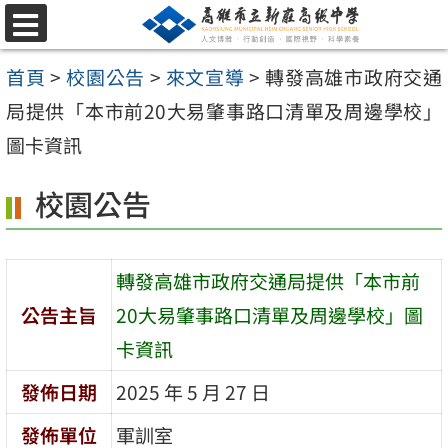
跳
選
至
單
首頁
>
校園公告
>
來文宣導
>
轉發高雄市政府交通
主
局提供「本市前20大易肇事路口清單及周邊學校」
要
圖卡資訊
內
容
校園公告
區
轉發高雄市政府交通局提供「本市前
公告主旨
20大易肇事路口清單及周邊學校」圖
卡資訊
發佈日期
2025 年 5 月 27 日
發佈單位
軍訓室