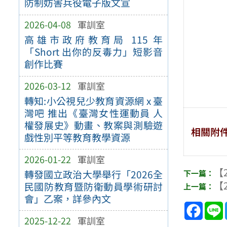
防制妨害兵役電子版文宣
2026-04-08
軍訓室
高雄市政府教育局 115 年
「Short 出你的反毒力」短影音
創作比賽
2026-03-12
軍訓室
轉知:小公視兒少教育資源網 x 臺
灣吧 推出《臺灣女性運動員 人
權發展史》動畫、教案與測驗遊
相關附
戲性別平等教育教學資源
2026-01-22
軍訓室
【2
轉發國立政治大學舉行「2026全
【2
民國防教育暨防衛動員學術研討
會」乙案，詳參內文
Face
2025-12-22
軍訓室