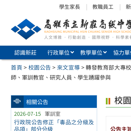
跳
學生家長
教職員工
新
至
主
要
內
認識新莊
行政單位
教學單位
協力單
容
區
首頁
>
校園公告
>
來文宣導
>
轉發教育部大專校
師、軍訓教官、研究人員、學生踴躍參與
校
相關公告
2026-07-15
軍訓室
行政院公告修正「毒品之分級及
公告主
品項」部分分級