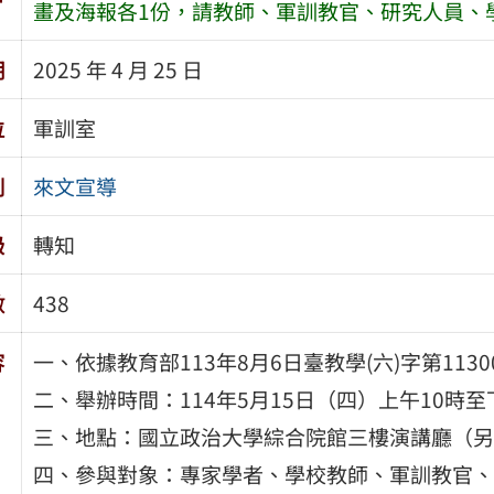
畫及海報各1份，請教師、軍訓教官、研究人員、
期
2025 年 4 月 25 日
位
軍訓室
別
來文宣導
級
轉知
數
438
容
一、依據教育部113年8月6日臺教學(六)字第113
二、舉辦時間：114年5月15日（四）上午10時至
三、地點：國立政治大學綜合院館三樓演講廳（另
四、參與對象：專家學者、學校教師、軍訓教官、