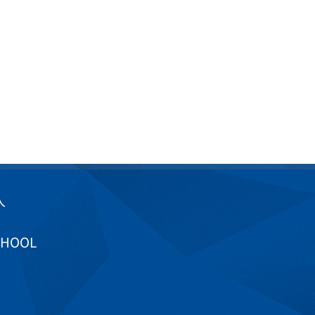
入
CHOOL