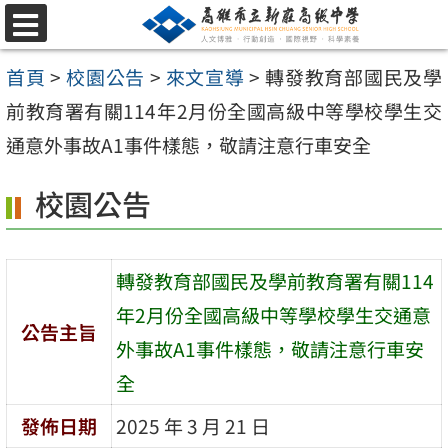
跳
選
至
單
首頁
>
校園公告
>
來文宣導
>
轉發教育部國民及學
主
前教育署有關114年2月份全國高級中等學校學生交
要
通意外事故A1事件樣態，敬請注意行車安全
內
容
校園公告
區
轉發教育部國民及學前教育署有關114
年2月份全國高級中等學校學生交通意
公告主旨
外事故A1事件樣態，敬請注意行車安
全
發佈日期
2025 年 3 月 21 日