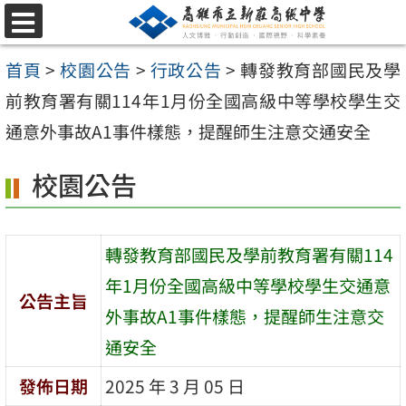
跳
選
至
單
首頁
>
校園公告
>
行政公告
>
轉發教育部國民及學
主
前教育署有關114年1月份全國高級中等學校學生交
要
通意外事故A1事件樣態，提醒師生注意交通安全
內
容
校園公告
區
轉發教育部國民及學前教育署有關114
年1月份全國高級中等學校學生交通意
公告主旨
外事故A1事件樣態，提醒師生注意交
通安全
發佈日期
2025 年 3 月 05 日