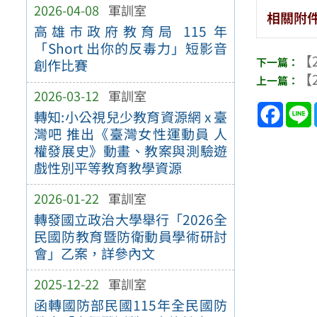
2026-04-08
軍訓室
相關附
高雄市政府教育局 115 年
「Short 出你的反毒力」短影音
【2
創作比賽
【2
2026-03-12
軍訓室
Face
轉知:小公視兒少教育資源網 x 臺
灣吧 推出《臺灣女性運動員 人
權發展史》動畫、教案與測驗遊
戲性別平等教育教學資源
2026-01-22
軍訓室
轉發國立政治大學舉行「2026全
民國防教育暨防衛動員學術研討
會」乙案，詳參內文
2025-12-22
軍訓室
函轉國防部民國115年全民國防