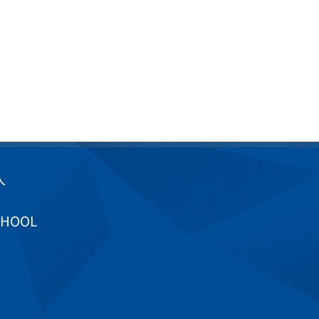
入
CHOOL