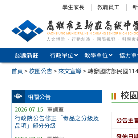
跳
學生家長
教職員工
新
至
主
要
內
認識新莊
行政單位
教學單位
協力單
容
區
首頁
>
校園公告
>
來文宣導
>
轉發國防部民國11
校
相關公告
2026-07-15
軍訓室
行政院公告修正「毒品之分級及
公告主
品項」部分分級
發佈日