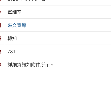
位
軍訓室
別
來文宣導
級
轉知
數
781
容
詳細資訊如附件所示。