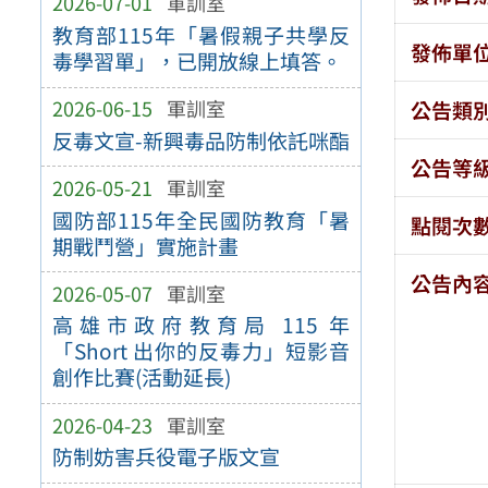
2026-07-01
軍訓室
教育部115年「暑假親子共學反
發佈單
毒學習單」，已開放線上填答。
2026-06-15
軍訓室
公告類
反毒文宣-新興毒品防制依託咪酯
公告等
2026-05-21
軍訓室
國防部115年全民國防教育「暑
點閱次
期戰鬥營」實施計畫
公告內
2026-05-07
軍訓室
高雄市政府教育局 115 年
「Short 出你的反毒力」短影音
創作比賽(活動延長)
2026-04-23
軍訓室
防制妨害兵役電子版文宣