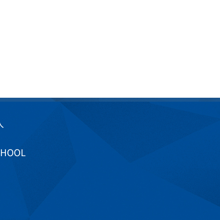
入
CHOOL