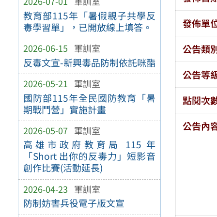
2026-07-01
軍訓室
教育部115年「暑假親子共學反
發佈單
毒學習單」，已開放線上填答。
2026-06-15
軍訓室
公告類
反毒文宣-新興毒品防制依託咪酯
公告等
2026-05-21
軍訓室
國防部115年全民國防教育「暑
點閱次
期戰鬥營」實施計畫
公告內
2026-05-07
軍訓室
高雄市政府教育局 115 年
「Short 出你的反毒力」短影音
創作比賽(活動延長)
2026-04-23
軍訓室
防制妨害兵役電子版文宣