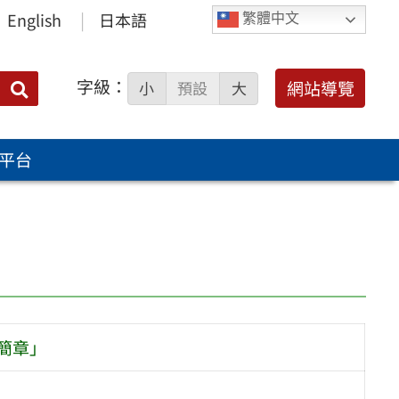
English
日本語
繁體中文
字級：
送出
網站導覽
小
預設
大
搜
尋：
平台
簡章」