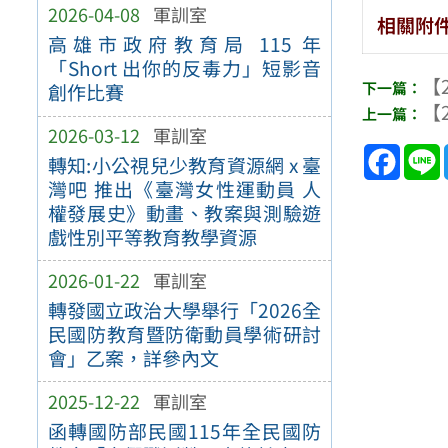
2026-04-08
軍訓室
相關附
高雄市政府教育局 115 年
「Short 出你的反毒力」短影音
【2
創作比賽
【2
2026-03-12
軍訓室
Face
轉知:小公視兒少教育資源網 x 臺
灣吧 推出《臺灣女性運動員 人
權發展史》動畫、教案與測驗遊
戲性別平等教育教學資源
2026-01-22
軍訓室
轉發國立政治大學舉行「2026全
民國防教育暨防衛動員學術研討
會」乙案，詳參內文
2025-12-22
軍訓室
函轉國防部民國115年全民國防