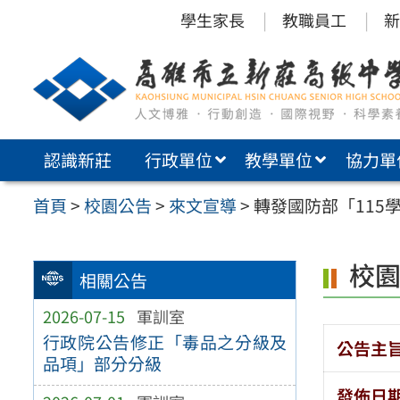
跳
學生家長
教職員工
新
至
主
要
內
認識新莊
行政單位
教學單位
協力單
容
區
首頁
>
校園公告
>
來文宣導
>
轉發國防部「115
校
相關公告
2026-07-15
軍訓室
行政院公告修正「毒品之分級及
公告主
品項」部分分級
發佈日