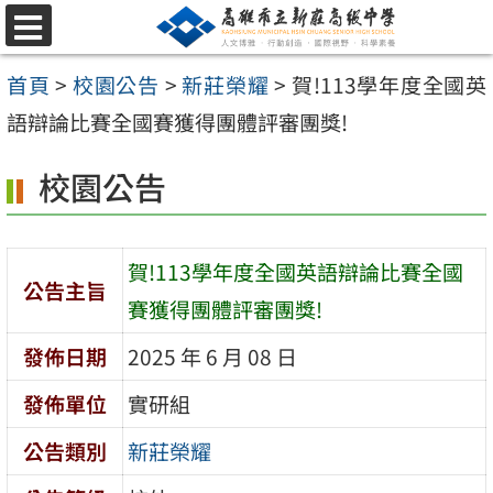
跳
選
至
單
首頁
>
校園公告
>
新莊榮耀
>
賀!113學年度全國英
主
語辯論比賽全國賽獲得團體評審團獎!
要
內
校園公告
容
區
賀!113學年度全國英語辯論比賽全國
公告主旨
賽獲得團體評審團獎!
發佈日期
2025 年 6 月 08 日
發佈單位
實研組
公告類別
新莊榮耀