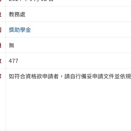
位
教務處
別
獎助學金
級
無
數
477
容
如符合資格欲申請者，請自行備妥申請文件並依規