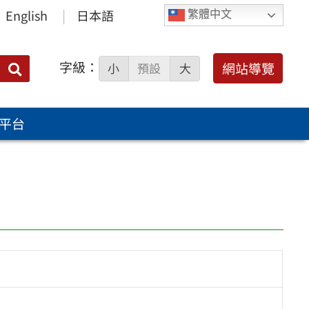
English
日本語
繁體中文
字級：
送出
網站導覽
小
預設
大
搜
尋：
平台