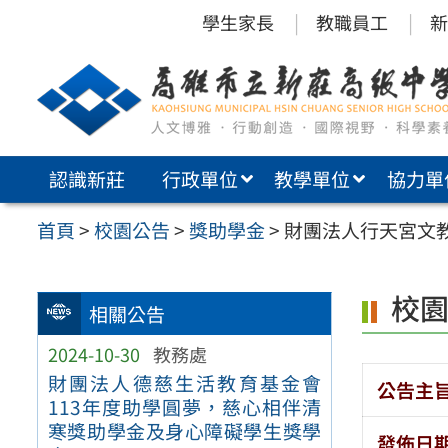
跳
學生家長
教職員工
新
至
主
要
內
認識新莊
行政單位
教學單位
協力單
容
區
首頁
>
校園公告
>
獎助學金
>
財團法人行天宮文
校
相關公告
2024-10-30
教務處
財團法人德慈生活教育基金會
公告主
113年度助學圓夢，慈心相伴清
寒獎助學金及身心障礙學生獎學
發佈日