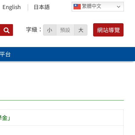
English
日本語
繁體中文
字級：
送出
網站導覽
小
預設
大
搜
尋：
平台
學金」