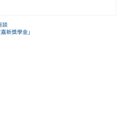
座談
度嘉新獎學金」