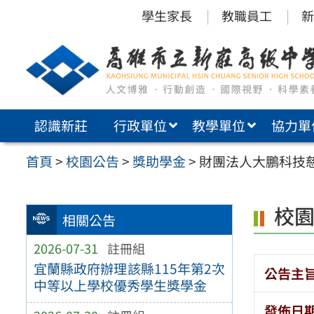
跳
學生家長
教職員工
新
至
主
要
內
認識新莊
行政單位
教學單位
協力單
容
區
首頁
>
校園公告
>
獎助學金
>
財團法人大鵬科技慈
校
相關公告
2026-07-31
註冊組
宜蘭縣政府辦理該縣115年第2次
公告主
中等以上學校優秀學生獎學金
發佈日