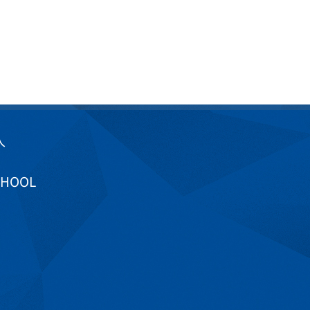
入
CHOOL