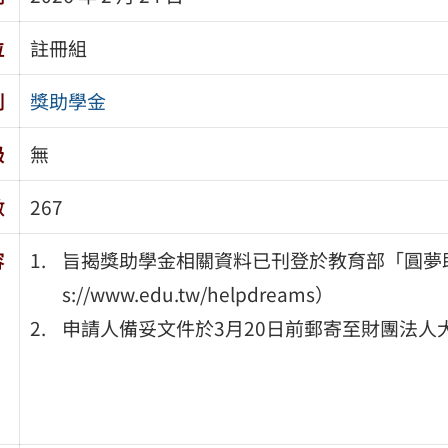
位
註冊組
別
獎助學金
級
無
數
267
容
旨揭獎助學金相關資料已刊登於教育部「圓夢助
s://www.edu.tw/helpdreams）
申請人備妥文件於3月20日前郵寄至財團法人