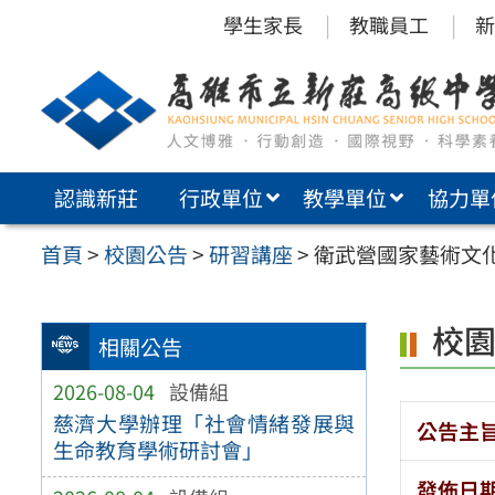
跳
學生家長
教職員工
新
至
主
要
內
認識新莊
行政單位
教學單位
協力單
容
區
首頁
>
校園公告
>
研習講座
>
衛武營國家藝術文
校
相關公告
2026-08-04
設備組
慈濟大學辦理「社會情緒發展與
公告主
生命教育學術研討會」
發佈日