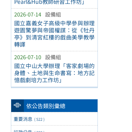
Pearl&Hub教師研習工作坊」
2026-07-14
設備組
國立嘉義女子高級中學參與辦理
遊園驚夢與帝國權謀：從《牡丹
亭》到清宮紅樓的戲曲美學教學
轉譯
2026-07-10
設備組
國立中山大學辦理「客家劇場的
身體、土地與生命書寫：地方記
憶戲劇培力工作坊」
依公告類別彙總
重要消息
( 522 )
行政公告