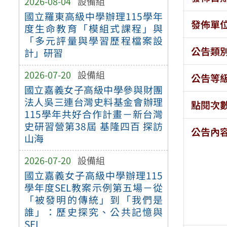
2026-08-04
設備組
國立羅東高級中學辦理115學年
發佈單
度生命教育「模組式課程」與
「多元評量與學習歷程檔案設
公告類
計」研習
2026-07-20
設備組
公告等
國立嘉義女子高級中學參與財團
法人吳三連台灣史料基金會辦理
點閱次
115學年共好合作計畫－新台灣
史研習營第38屆 基隆四百 探訪
公告內
山海
2026-07-20
設備組
國立嘉義女子高級中學辦理115
學年度SEL教案示例第五場－從
「被發明的傳統」到「我們是
誰」：歷史探究、公共記憶與
SEL