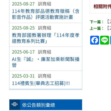
2025-08-27
訓育組
相關附
114年教育部品德教育徵稿（含
影音作品）評選活動實施計畫
【2
【2
2025-08-25
訓育組
教育部國教署辦理「114年度孝
Face
道教育系列比賽」
2025-06-17
訓育組
AI生『誠』•廉潔加乘新聞製播
營
2025-03-31
訓育組
114禮賓生(畢典志工招募)!!!
依公告類別彙總