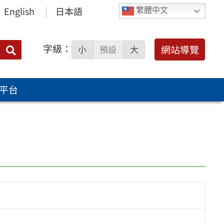
English
日本語
繁體中文
字級：
送出
網站導覽
小
預設
大
搜
尋：
平台