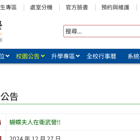
生專區
處室分機
官方臉書
預約與維護
位
校園公告
升學專區
全校行事曆
系統
!
園公告
旨
蝴蝶夫人在衛武營!!
期
2024 年 12 月 27 日