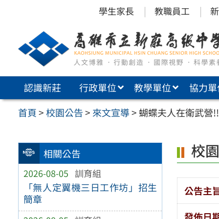
跳
學生家長
教職員工
新
至
主
要
內
認識新莊
行政單位
教學單位
協力單
容
區
首頁
>
校園公告
>
來文宣導
>
蝴蝶夫人在衛武營!
校
相關公告
2026-08-05
訓育組
「無人定翼機三日工作坊」招生
公告主
簡章
發佈日