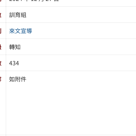
位
訓育組
別
來文宣導
級
轉知
數
434
容
如附件