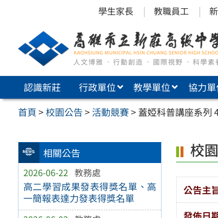
跳
學生家長
教職員工
新
至
主
要
內
認識新莊
行政單位
教學單位
協力單
容
區
首頁
>
校園公告
>
活動競賽
>
蓋婭科普講座系列 
校
相關公告
2026-06-22
教務處
高二學習成果發表得獎名單、高
公告主
一簡報表達力發表得獎名單
發佈日