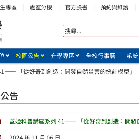
生專區
處室分機
官方臉書
預約與維護
位
校園公告
升學專區
全校行事曆
系統
41—— 「從好奇到創造：開發自然災害的統計模型」
園公告
旨
蓋婭科普講座系列 41—— 「從好奇到創造：開
期
2024 年 11 月 06 日