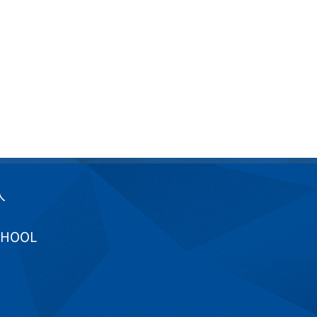
入
CHOOL