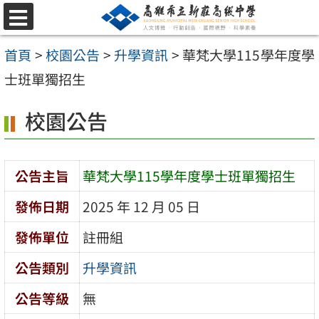
跳
選
至
單
首頁
>
校園公告
>
升學資訊
>
華梵大學115學年度學
主
士班單獨招生
要
內
校園公告
容
區
公告主旨
華梵大學115學年度學士班單獨招生
發佈日期
2025 年 12 月 05 日
發佈單位
註冊組
公告類別
升學資訊
公告等級
無