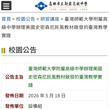
跳
選
至
單
首頁
>
校園公告
>
研習講座
>
臺灣師範大學附屬高
主
級中學辦理美國史密森尼民風教材啟發的臺灣教學
要
實踐
內
容
校園公告
區
臺灣師範大學附屬高級中學辦理美國
公告主旨
史密森尼民風教材啟發的臺灣教學實
踐
發佈日期
2026 年 5 月 18 日
發佈單位
設備組