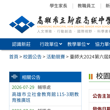
跳
學生家長
教職員工
新
至
主
要
內
認識新莊
行政單位
教學單位
協力單
容
區
首頁
>
校園公告
>
活動競賽
>
臺師大2024第六
校
相關公告
2026-07-29
輔導處
高雄市立社會教育館115-3期教
公告主
育推廣班
發佈日