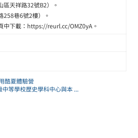
區天祥路32號B2）。
258巷6號2樓）。
ttps://reurl.cc/OMZ0yA。
用酷夏體驗營
等學校歷史學科中心與本 ...