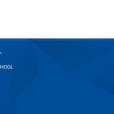
入
CHOOL