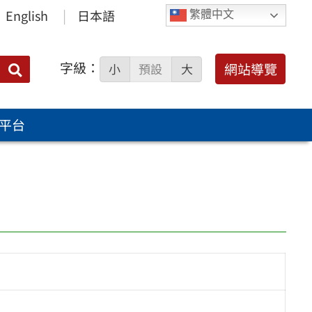
English
日本語
繁體中文
字級：
送出
網站導覽
小
預設
大
搜
尋：
平台