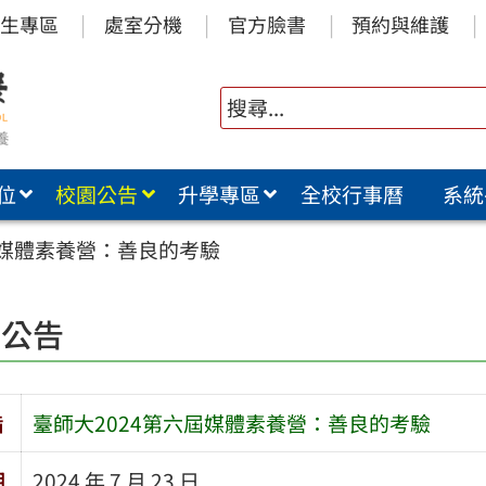
生專區
處室分機
官方臉書
預約與維護
位
校園公告
升學專區
全校行事曆
系統
屆媒體素養營：善良的考驗
園公告
旨
臺師大2024第六屆媒體素養營：善良的考驗
期
2024 年 7 月 23 日