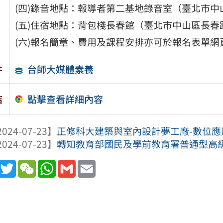
(四)錄音地點：報導者第二基地錄音室（臺北市中山
(五)住宿地點：背包棧長春館（臺北市中山區長春路
(六)報名簡章、費用及課程安排亦可於報名表單網頁中下載：h
台師大媒體素養
件
點擊查看詳細內容
結
024-07-23】
正修科大建築與室內設計夢工廠-數位應
024-07-23】
轉知教育部國民及學前教育署普通型高級中
book
Line
Twitter
WeChat
WhatsApp
Gmail
Email