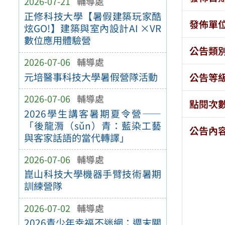
2026-07-21
輔導處
正修科技大學【暑假建築玩家酷
發佈單
炫GO!】建築與室內設計AI ×VR
數位應用體驗營
公告類
2026-07-06
輔導處
元培醫事科技大學暑假營隊活動
公告等
2026-07-06
輔導處
點閱次
2026學生講客暑期夏令營——
「後龍漘（sǔn）青：藍染工藝
公告內
與客家話語的當代轉譯」
2026-07-06
輔導處
崑山科技大學機器手臂技術暑期
訓練營隊
2026-07-02
輔導處
2026青少年幸福不迷網：週末關