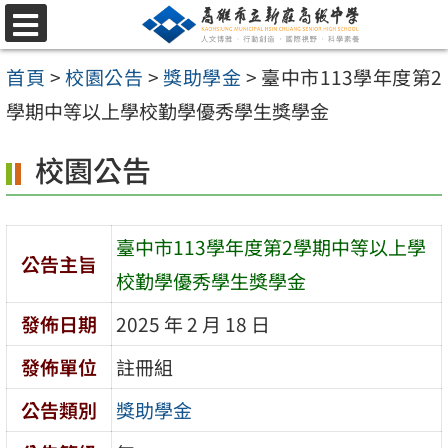
跳
選
至
單
首頁
>
校園公告
>
獎助學金
>
臺中市113學年度第2
主
學期中等以上學校勤學優秀學生獎學金
要
內
校園公告
容
區
臺中市113學年度第2學期中等以上學
公告主旨
校勤學優秀學生獎學金
發佈日期
2025 年 2 月 18 日
發佈單位
註冊組
公告類別
獎助學金