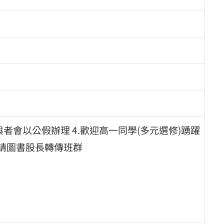
程參與者會以公假辦理 4.歡迎高一同學(多元選修)踴躍
.請圖書股長轉傳班群