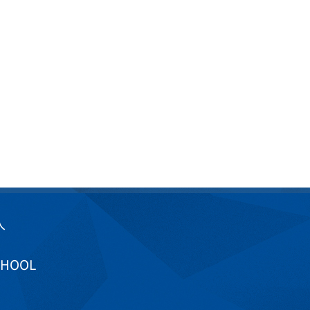
入
CHOOL