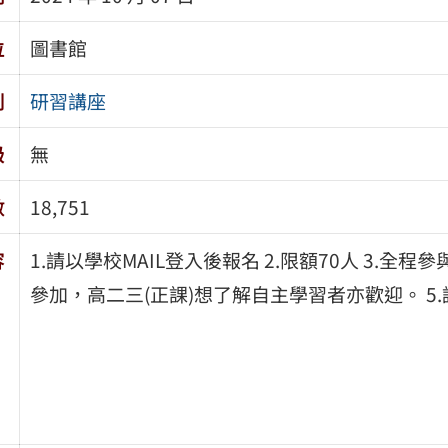
位
圖書館
別
研習講座
級
無
數
18,751
容
1.請以學校MAIL登入後報名 2.限額70人 3.全
參加，高二三(正課)想了解自主學習者亦歡迎。 5