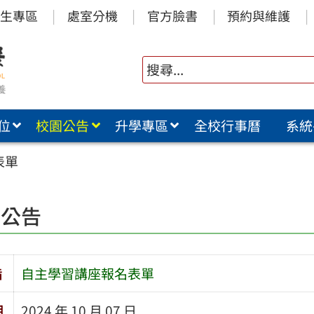
生專區
處室分機
官方臉書
預約與維護
位
校園公告
升學專區
全校行事曆
系統
表單
園公告
旨
自主學習講座報名表單
期
2024 年 10 月 07 日