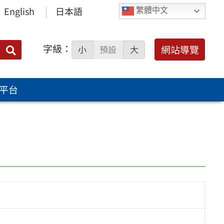
English
日本語
繁體中文
字級：
送出
網站導覽
小
預設
大
搜
尋：
平台