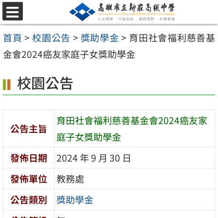
跳
選
至
單
首頁
>
校園公告
>
獎助學金
>
育田社會福利慈善基
主
金會2024癌友家庭子女獎助學金
要
內
校園公告
容
區
育田社會福利慈善基金會2024癌友家
公告主旨
庭子女獎助學金
發佈日期
2024 年 9 月 30 日
發佈單位
教務處
公告類別
獎助學金