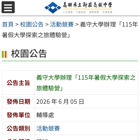
跳
選
至
單
首頁
>
校園公告
>
活動競賽
>
義守大學辦理「115年
主
暑假大學探索之旅體驗營」
要
內
校園公告
容
區
義守大學辦理「115年暑假大學探索之
公告主旨
旅體驗營」
發佈日期
2026 年 6 月 05 日
發佈單位
輔導處
公告類別
活動競賽