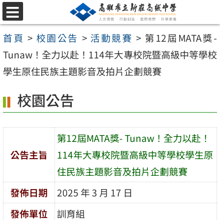
跳
選
至
單
首頁
>
校園公告
>
活動競賽
>
第12屆MATA獎-
主
Tunaw！全力以赴！114年大專校院暨高級中等學校
要
學生原住民族主題影音及拍片企劃競賽
內
容
校園公告
區
第12屆MATA獎- Tunaw！全力以赴！
公告主旨
114年大專校院暨高級中等學校學生原
住民族主題影音及拍片企劃競賽
發佈日期
2025 年 3 月 17 日
發佈單位
訓育組