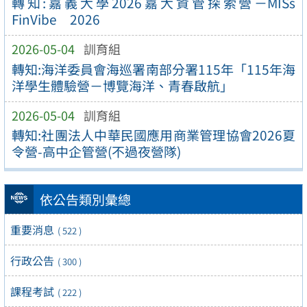
轉知:嘉義大學2026嘉大資管探索營－MISs
FinVibe 2026
2026-05-04
訓育組
轉知:海洋委員會海巡署南部分署115年「115年海
洋學生體驗營－博覽海洋、青春啟航」
2026-05-04
訓育組
轉知:社團法人中華民國應用商業管理協會2026夏
令營-高中企管營(不過夜營隊)
依公告類別彙總
重要消息
( 522 )
行政公告
( 300 )
課程考試
( 222 )