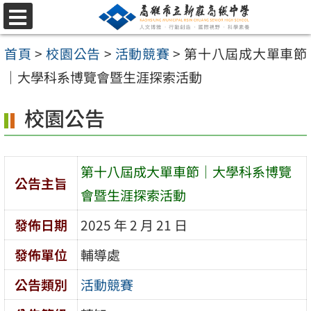
跳
選
至
單
首頁
>
校園公告
>
活動競賽
>
第十八屆成大單車節
主
｜大學科系博覽會暨生涯探索活動
要
內
校園公告
容
區
第十八屆成大單車節｜大學科系博覽
公告主旨
會暨生涯探索活動
發佈日期
2025 年 2 月 21 日
發佈單位
輔導處
公告類別
活動競賽