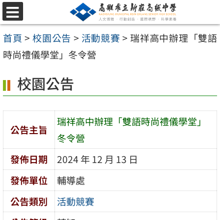
跳
選
至
單
首頁
>
校園公告
>
活動競賽
>
瑞祥高中辦理「雙語
主
時尚禮儀學堂」冬令營
要
內
校園公告
容
區
瑞祥高中辦理「雙語時尚禮儀學堂」
公告主旨
冬令營
發佈日期
2024 年 12 月 13 日
發佈單位
輔導處
公告類別
活動競賽