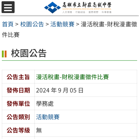
跳
選
至
單
首頁
>
校園公告
>
活動競賽
>
漫活稅畫-財稅漫畫徵
主
件比賽
要
內
校園公告
容
區
公告主旨
漫活稅畫-財稅漫畫徵件比賽
發佈日期
2024 年 9 月 05 日
發佈單位
學務處
公告類別
活動競賽
公告等級
無