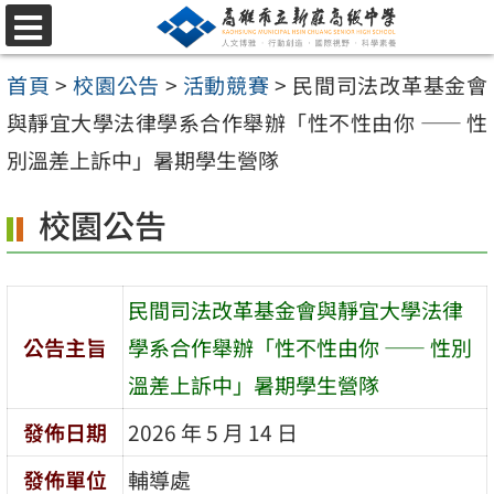
跳
選
至
單
首頁
>
校園公告
>
活動競賽
>
民間司法改革基金會
主
與靜宜大學法律學系合作舉辦「性不性由你 —— 性
要
別溫差上訴中」暑期學生營隊
內
容
校園公告
區
民間司法改革基金會與靜宜大學法律
公告主旨
學系合作舉辦「性不性由你 —— 性別
溫差上訴中」暑期學生營隊
發佈日期
2026 年 5 月 14 日
發佈單位
輔導處