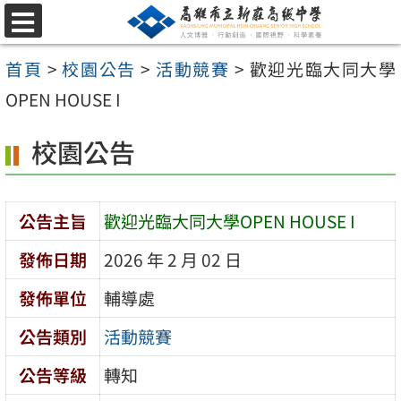
跳
選
至
單
首頁
>
校園公告
>
活動競賽
>
歡迎光臨大同大學
主
OPEN HOUSE I
要
內
校園公告
容
區
公告主旨
歡迎光臨大同大學OPEN HOUSE I
發佈日期
2026 年 2 月 02 日
發佈單位
輔導處
公告類別
活動競賽
公告等級
轉知