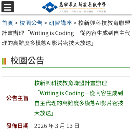
跳
選
至
單
首頁
>
校園公告
>
研習講座
>
校新興科技教育聯盟
主
計畫辦理「Writing is Coding－從內容生成到自主代
要
理的高難度多模態AI影片密技大放送」
內
容
校園公告
區
校新興科技教育聯盟計畫辦理
「Writing is Coding－從內容生成到
公告主旨
自主代理的高難度多模態AI影片密技
大放送」
發佈日期
2026 年 3 月 13 日