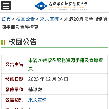
跳
選
至
單
首頁
>
校園公告
>
來文宣導
>
未滿20歲懷孕服務資
主
源手冊及宣導摺頁
要
內
校園公告
容
區
未滿20歲懷孕服務資源手冊及宣導摺
公告主旨
頁
發佈日期
2025 年 12 月 26 日
發佈單位
輔導處
公告類別
來文宣導