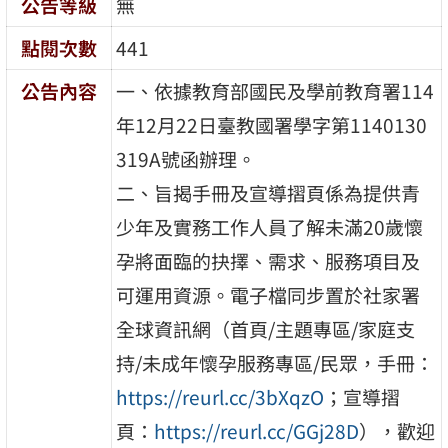
公告等級
無
點閱次數
441
公告內容
一、依據教育部國民及學前教育署114
年12月22日臺教國署學字第1140130
319A號函辦理。
二、旨揭手冊及宣導摺頁係為提供青
少年及實務工作人員了解未滿20歲懷
孕將面臨的抉擇、需求、服務項目及
可運用資源。電子檔同步置於社家署
全球資訊網（首頁/主題專區/家庭支
持/未成年懷孕服務專區/民眾，手冊：
https://reurl.cc/3bXqzO
；宣導摺
頁：
https://reurl.cc/GGj28D
），歡迎