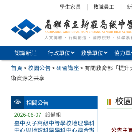
跳
學生家長
教職員工
新
至
主
要
內
認識新莊
行政單位
教學單位
協力單
容
區
首頁
>
校園公告
>
研習講座
>
有關教育部「提升
術資源之共享
校
相關公告
2026-08-07
設備組
臺中女子高級中等學校地理學科
公告主
中心與地球科學學科中心聯合辦