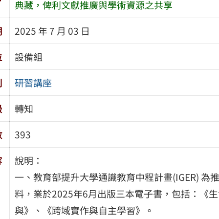
典藏，俾利文獻推廣與學術資源之共享
期
2025 年 7 月 03 日
位
設備組
別
研習講座
級
轉知
數
393
容
說明：
一、教育部提升大學通識教育中程計畫(IGER) 
料，業於2025年6月出版三本電子書，包括：《
與》、《跨域實作與自主學習》。