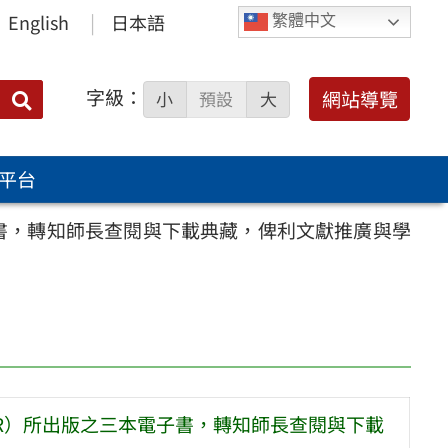
English
日本語
繁體中文
字級：
送出
網站導覽
小
預設
大
搜
尋：
平台
子書，轉知師長查閱與下載典藏，俾利文獻推廣與學
ER）所出版之三本電子書，轉知師長查閱與下載