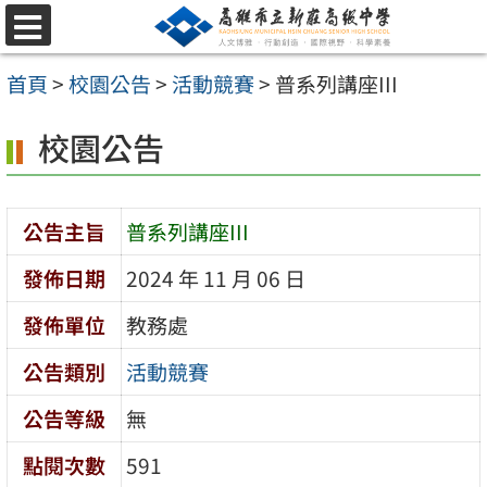
跳
選
至
單
首頁
>
校園公告
>
活動競賽
>
普系列講座III
主
要
校園公告
內
容
公告主旨
普系列講座III
區
發佈日期
2024 年 11 月 06 日
發佈單位
教務處
公告類別
活動競賽
公告等級
無
點閱次數
591