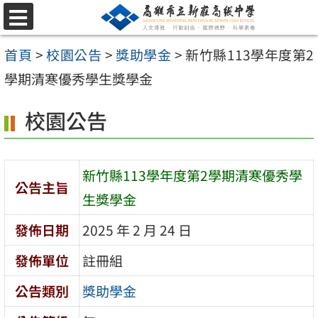
跳
選
至
單
首頁
>
校園公告
>
獎助學金
>
新竹縣113學年度第2
主
學期清寒優秀學生獎學金
要
內
校園公告
容
區
新竹縣113學年度第2學期清寒優秀學
公告主旨
生獎學金
發佈日期
2025 年 2 月 24 日
發佈單位
註冊組
公告類別
獎助學金