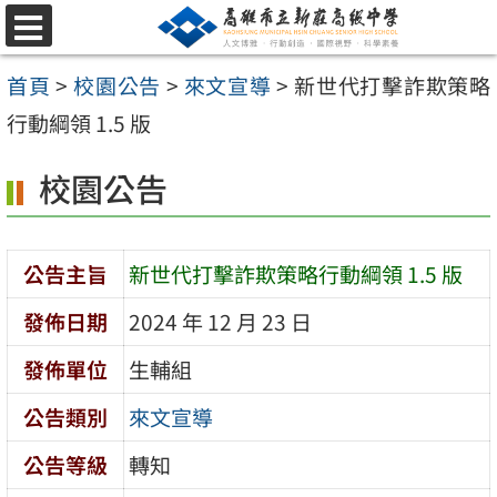
跳
選
至
單
首頁
>
校園公告
>
來文宣導
>
新世代打擊詐欺策略
主
行動綱領 1.5 版
要
內
校園公告
容
區
公告主旨
新世代打擊詐欺策略行動綱領 1.5 版
發佈日期
2024 年 12 月 23 日
發佈單位
生輔組
公告類別
來文宣導
公告等級
轉知