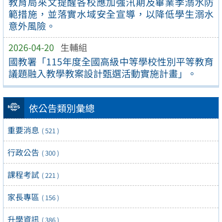
教育局來文提醒各校應加強汛期及畢業季溺水防
範措施，並落實水域安全宣導，以降低學生溺水
意外風險。
2026-04-20
生輔組
國教署「115年度全國高級中等學校性別平等教育
議題融入教學教案設計甄選活動實施計畫」。
依公告類別彙總
重要消息
( 521 )
行政公告
( 300 )
課程考試
( 221 )
家長專區
( 156 )
升學資訊
( 386 )