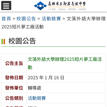
跳
選
至
單
首頁
>
校園公告
>
活動競賽
>
文藻外語大學辦理
主
2025短片夢工廠活動
要
內
校園公告
容
區
文藻外語大學辦理2025短片夢工廠活
公告主旨
動
發佈日期
2025 年 1 月 16 日
發佈單位
輔導處
公告類別
活動競賽