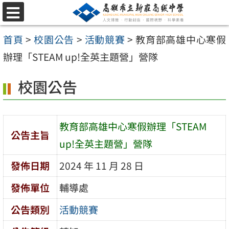
跳
選
至
單
首頁
>
校園公告
>
活動競賽
>
教育部高雄中心寒假
主
辦理「STEAM up!全英主題營」營隊
要
內
校園公告
容
區
教育部高雄中心寒假辦理「STEAM
公告主旨
up!全英主題營」營隊
發佈日期
2024 年 11 月 28 日
發佈單位
輔導處
公告類別
活動競賽