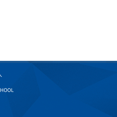
入
CHOOL