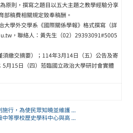
為原則，撰寫之題目以五大主題之教學經驗分享
據教育部稿費相關規定致奉稿酬。
政治大學外交學系《國際關係學報》格式撰寫（詳
u.tw，聯絡人：黃先生（02）29393091#5005
僅須繳交摘要）；114年3月14日（五）公告及寄
文；5月15日（四）蒞臨國立政治大學研討會實體
行，為使民眾知曉並維護 ...
等學校歷史學科中心與高 ...