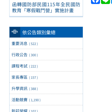
函轉國防部民國115年全民國防
教育「寒假戰鬥營」實施計畫
依公告類別彙總
重要消息
( 522 )
行政公告
( 300 )
課程考試
( 222 )
家長專區
( 157 )
升學資訊
( 388 )
活動競賽
( 1,190 )
新莊榮耀
( 102 )