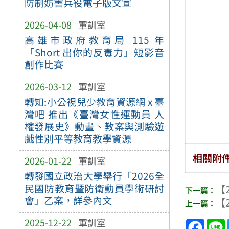
防制妨害兵役電子版文宣
2026-04-08
軍訓室
高雄市政府教育局 115 年
「Short 出你的反毒力」短影音
創作比賽
2026-03-12
軍訓室
轉知:小公視兒少教育資源網 x 臺
灣吧 推出《臺灣女性運動員 人
權發展史》動畫、教案與測驗遊
戲性別平等教育教學資源
相關附
2026-01-22
軍訓室
轉發國立政治大學舉行「2026全
民國防教育暨防衛動員學術研討
【2
會」乙案，詳參內文
【2
2025-12-22
軍訓室
Face