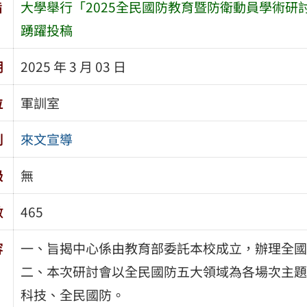
旨
大學舉行「2025全民國防教育暨防衛動員學術
踴躍投稿
期
2025 年 3 月 03 日
位
軍訓室
別
來文宣導
級
無
數
465
容
一、旨揭中心係由教育部委託本校成立，辦理全國
二、本次研討會以全民國防五大領域為各場次主題
科技、全民國防。