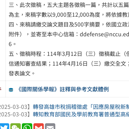
三、此次徵稿，五大主題各徵稿一篇，共計以五篇
為主，來稿字數以9,000至12,000為度，將依
四、來稿請繳交論文題目及500字摘要，依國立
附件），並寄至本中心信箱：ddefense@nccu.ed
6。
五、徵稿時程：114年3月12日（三）徵稿截止（
信通知審查結果；114年4月16日（三）繳交全
發表論文。
《國際關係學報》註釋與參考文獻體例
件
025-03-03】
轉發高雄市稅捐稽徵處「因應房屋稅新制施
025-03-03】
轉知教育部國民及學前教育署普通型高級中
book
Line
Twitter
WeChat
WhatsApp
Gmail
Email