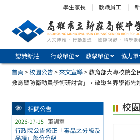
跳
學生家長
教職員工
新
至
主
要
內
認識新莊
行政單位
教學單位
協力單
容
區
首頁
>
校園公告
>
來文宣導
>
教育部大專校院全民
教育暨防衛動員學術研討會」，敬邀各界學術先
校
相關公告
2026-07-15
軍訓室
行政院公告修正「毒品之分級及
品項」部分分級